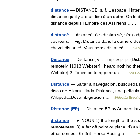
distance
— DISTANCE. s. f. L espace, l interva
distance qu il y a d un lieu à un autre. On le
distance depuis l Empire des Assiriens… …
distancé
— distancé, ée (di stan sé, sée) ad
coureurs. Fig. Distancé dans la carrière d
cheval distancé. Vous serez distancé …
Dict
Distance
— Dis tance, v. t. [imp. & p. p. {Dist
remotely. [1913 Webster] I heard nothing ther
Webster] 2. To cause to appear as …
The Coll
Distance
— Saltar a navegación, búsqueda Dis
disco de Hikaru Utada Distance, una películ
Wikipedia:Desambiguación …
Wikipedia Españo
Distance (EP)
— Distance EP by Antagonis
distance
— ► NOUN 1) the length of the space
remoteness. 3) a far off point or place. 4) an i
other contest. 6) Brit. Horse Racing a… …
E