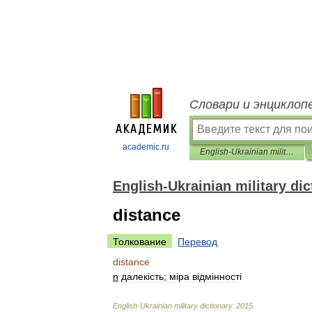
Словари и энциклоп
academic.ru
English-Ukrainian military dictionary
English-Ukrainian military dic
distance
Толкование
Перевод
distance
n
далек
і
сть
;
м
і
ра
в
і
дм
і
нност
і
English
-
Ukrainian
military
dictionary
.
2015
.