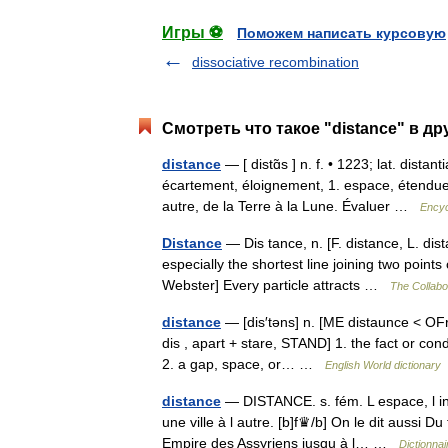
Игры ⚽
Поможем написать курсовую
dissociative recombination
Смотреть что такое "distance" в др
distance
— [ distɑ̃s ] n. f. • 1223; lat. dist
écartement, éloignement, 1. espace, étendue, 
autre, de la Terre à la Lune. Évaluer …
Encyc
Distance
— Dis tance, n. [F. distance, L. dis
especially the shortest line joining two point
Webster] Every particle attracts …
The Collabor
distance
— [dis′təns] n. [ME distaunce < OFr d
dis , apart + stare, STAND] 1. the fact or co
2. a gap, space, or… …
English World dictionary
distance
— DISTANCE. s. fém. L espace, l inte
une ville à l autre. [b]f♛/b] On le dit aussi 
Empire des Assyriens jusqu à l… …
Dictionna