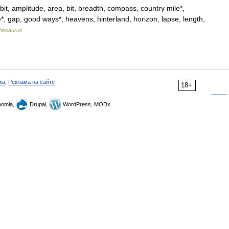
it, amplitude, area, bit, breadth, compass, country mile*,
e*, gap, good ways*, heavens, hinterland, horizon, lapse, length,
hesaurus
ка
,
Реклама на сайте
18+
omla,
Drupal,
WordPress, MODx.