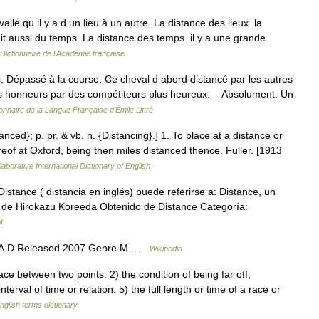
lle qu il y a d un lieu à un autre. La distance des lieux. la
 dit aussi du temps. La distance des temps. il y a une grande
Dictionnaire de l'Académie française
j. Dépassé à la course. Ce cheval d abord distancé par les autres
es honneurs par des compétiteurs plus heureux. Absolument. Un
ionnaire de la Langue Française d'Émile Littré
anced}; p. pr. & vb. n. {Distancing}.] 1. To place at a distance or
eof at Oxford, being then miles distanced thence. Fuller. [1913
aborative International Dictionary of English
tance ( distancia en inglés) puede referirse a: Distance, un
a de Hirokazu Koreeda Obtenido de Distance Categoría:
l
t A.D Released 2007 Genre M …
Wikipedia
 between two points. 2) the condition of being far off;
nterval of time or relation. 5) the full length or time of a race or
nglish terms dictionary