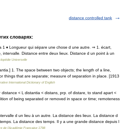
distance controlled tank
угих словарях:
antia 1 ♦ Longueur qui sépare une chose d une autre. ⇒ 1. écart,
intervalle. Distance entre deux lieux. Distance d un point à un
lopédie Universelle
tantia.] 1. The space between two objects; the length of a line,
s or things that are separate; measure of separation in place. [1913
ative International Dictionary of English
istance < L distantia < distans, prp. of distare, to stand apart <
ndition of being separated or removed in space or time; remoteness
rvalle d un lieu à un autre. La distance des lieux. La distance d
Du temps. La distance des temps. Il y a une grande distance depuis l
ire de l'Académie Française 1798