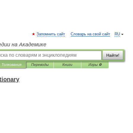
Запомнить сайт
Словарь на свой сайт
RU
едии на Академике
Найти!
Толкования
Переводы
Книги
Игры ⚽
tionary