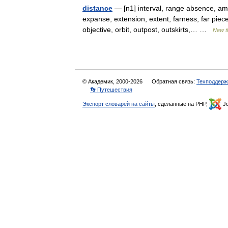
distance
— [n1] interval, range absence, amb
expanse, extension, extent, farness, far piec
objective, orbit, outpost, outskirts,… …
New t
© Академик, 2000-2026
Обратная связь:
Техподдерж
👣 Путешествия
Экспорт словарей на сайты
, сделанные на PHP,
Jo